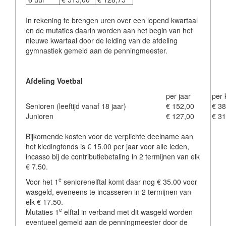
In rekening te brengen uren over een lopend kwartaal
en de mutaties daarin worden aan het begin van het
nieuwe kwartaal door de leiding van de afdeling
gymnastiek gemeld aan de penningmeester.
Afdeling Voetbal
per jaar
per 
Senioren (leeftijd vanaf 18 jaar)
€ 152,00
€ 38
Junioren
€ 127,00
€ 31
Bijkomende kosten voor de verplichte deelname aan
het kledingfonds is € 15.00 per jaar voor alle leden,
incasso bij de contributiebetaling in 2 termijnen van elk
€ 7.50.
e
Voor het 1
seniorenelftal komt daar nog € 35.00 voor
wasgeld, eveneens te incasseren in 2 termijnen van
elk € 17.50.
e
Mutaties 1
elftal in verband met dit wasgeld worden
eventueel gemeld aan de penningmeester door de