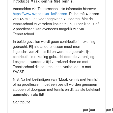
introductie
Maak Kennis Met Tennis.
Aanmelden via Tennisschool, zie informatie hierover
https://www.svgse.nl/artikel/lessen
. Dit betreft 4 lessen
van 45 minuten voor ongeveer 6 kinderen. Met de
tennisschool te verreken kosten € 35,00 per kind. 1 of
2 proeflessen kan eveneens mogelijk zijn via
Tennisschool.
In beide gevallen wordt geen contributie in rekening
gebracht. Bij alle andere lessen moet men
ingeschreven zijn als lid en wordt de gebruikelijke
contributie in rekening gebracht door de vereniging.
Lesgelden worden altijd verrekend door en met
Tennisschool die contractueeel verbonden is met
SVGSE.
N.B. Na het beëindigen van “Maak kennis met tennis”
of na proeflessen moet een besluit worden genomen
stoppen of doorgaan met tennis en dit laatste betekent
aanmelden als lid
!
Contributie
per jaar
per 