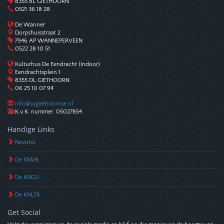
8355 BL GIETHOORN
0521 36 18 28
De Wanner
Dorpshuisstraat 2
7946 AP WANNEPERVEEN
0522 28 10 51
Kulturhus De Eendracht (Indoor)
Eendrachtsplein 1
8355 DL GIETHOORN
06 25 10 07 94
info@svgiethoornse.nl
K.v.K. nummer: 05027854
Handige Links
Nevobo
De KNVB
De KNGU
De KNLTB
Get Social