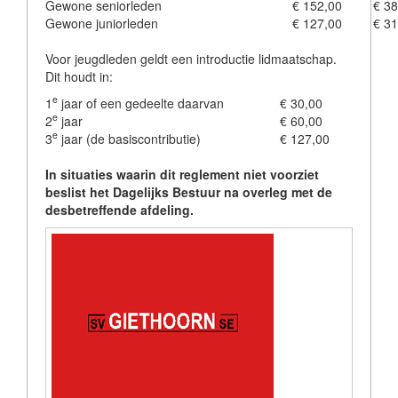
Gewone seniorleden
€ 152,00
€ 38
Gewone juniorleden
€ 127,00
€ 31
Voor jeugdleden geldt een introductie lidmaatschap.
Dit houdt in:
e
1
jaar of een gedeelte daarvan
€ 30,00
e
2
jaar
€ 60,00
e
3
jaar (de basiscontributie)
€ 127,00
In situaties waarin dit reglement niet voorziet
beslist het Dagelijks Bestuur na overleg met de
desbetreffende afdeling.