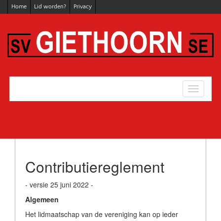
Home
Lid worden?
Privacy
Toggle
navigati
Contributiereglement
- versie 25 juni 2022 -
Algemeen
Het lidmaatschap van de vereniging kan op ieder