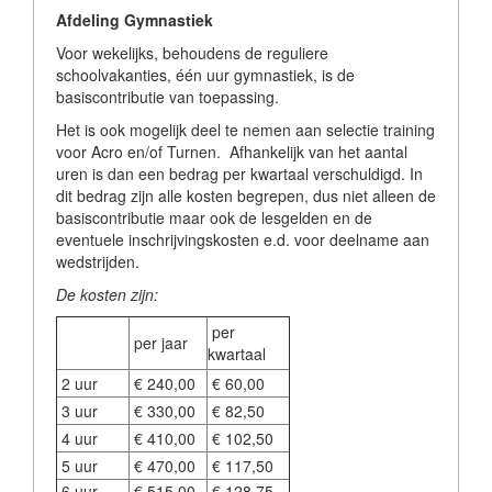
Afdeling Gymnastiek
Voor wekelijks, behoudens de reguliere
schoolvakanties, één uur gymnastiek, is de
basiscontributie van toepassing.
Het is ook mogelijk deel te nemen aan selectie training
voor Acro en/of Turnen. Afhankelijk van het aantal
uren is dan een bedrag per kwartaal verschuldigd. In
dit bedrag zijn alle kosten begrepen, dus niet alleen de
basiscontributie maar ook de lesgelden en de
eventuele inschrijvingskosten e.d. voor deelname aan
wedstrijden.
De kosten zijn:
per
per jaar
kwartaal
2 uur
€ 240,00
€ 60,00
3 uur
€ 330,00
€ 82,50
4 uur
€ 410,00
€ 102,50
5 uur
€ 470,00
€ 117,50
6 uur
€ 515,00
€ 128,75