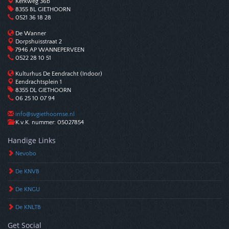
Kerkweg 36b
8355 BL GIETHOORN
0521 36 18 28
De Wanner
Dorpshuisstraat 2
7946 AP WANNEPERVEEN
0522 28 10 51
Kulturhus De Eendracht (Indoor)
Eendrachtsplein 1
8355 DL GIETHOORN
06 25 10 07 94
info@svgiethoornse.nl
K.v.K. nummer: 05027854
Handige Links
Nevobo
De KNVB
De KNGU
De KNLTB
Get Social