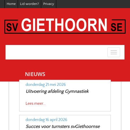
Home
Lid worden?
Privacy
Toggle
navigati
NIEUWS
donderdag 21 mei 2026
Uitvoering afdeling Gymnastiek
Lees meer...
donderdag 16 april 2026
Succes voor turnsters svGiethoornse